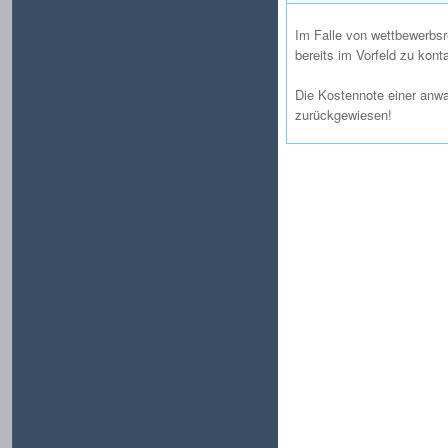
Im Falle von wettbewerbsr
bereits im Vorfeld zu kont
Die Kostennote einer anw
zurückgewiesen!