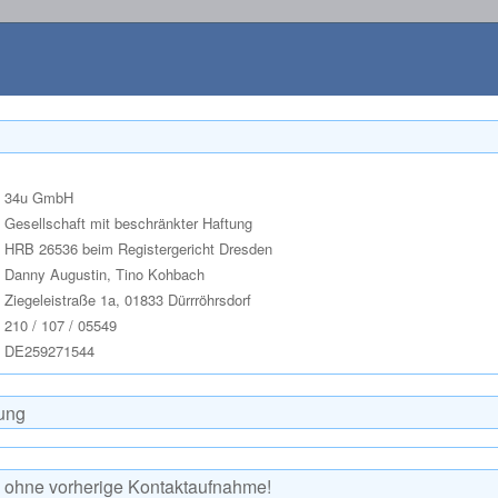
34u GmbH
Gesellschaft mit beschränkter Haftung
HRB 26536 beim Registergericht Dresden
Danny Augustin, Tino Kohbach
Ziegeleistraße 1a, 01833 Dürrröhrsdorf
210 / 107 / 05549
DE259271544
rung
ohne vorherige Kontaktaufnahme!