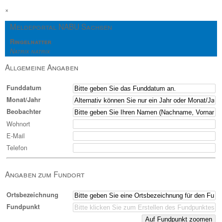
×
Meldeportal NABU Sachsen
Ringelnatter
Natrix natrix
Allgemeine Angaben
Funddatum
Monat/Jahr
Beobachter
Wohnort
E-Mail
Telefon
Angaben zum Fundort
Ortsbezeichnung
Fundpunkt