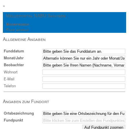
×
Meldeportal NABU Sachsen
Moorfrosch
Rana arvalis
Allgemeine Angaben
Funddatum
Monat/Jahr
Beobachter
Wohnort
E-Mail
Telefon
Angaben zum Fundort
Ortsbezeichnung
Fundpunkt